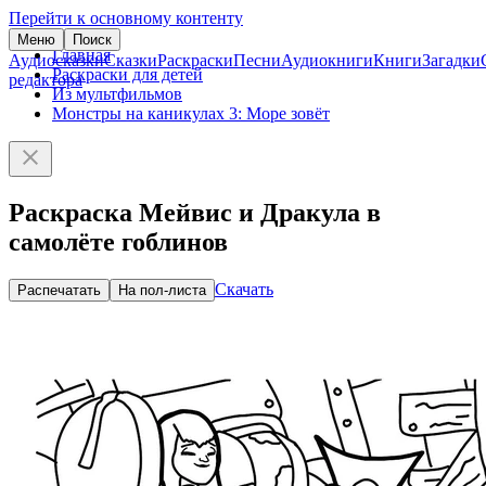
Перейти к основному контенту
Меню
Поиск
Главная
Аудиосказки
Сказки
Раскраски
Песни
Аудиокниги
Книги
Загадки
Раскраски для детей
редактора
Из мультфильмов
Монстры на каникулах 3: Море зовёт
Раскраска Мейвис и Дракула в
самолёте гоблинов
Скачать
Распечатать
На пол-листа