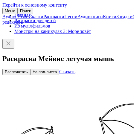
Перейти к основному контенту
Меню
Поиск
Главная
Аудиосказки
Сказки
Раскраски
Песни
Аудиокниги
Книги
Загадки
Раскраски для детей
редактора
Из мультфильмов
Монстры на каникулах 3: Море зовёт
Раскраска Мейвис летучая мышь
Скачать
Распечатать
На пол-листа