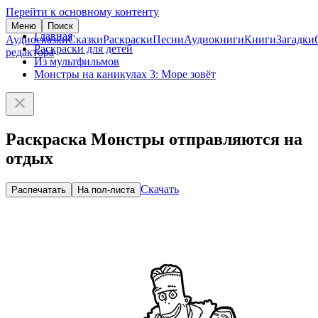
Перейти к основному контенту
Меню
Поиск
Главная
Аудиосказки
Сказки
Раскраски
Песни
Аудиокниги
Книги
Загадки
Раскраски для детей
редактора
Из мультфильмов
Монстры на каникулах 3: Море зовёт
Раскраска Монстры отправляются на
отдых
Скачать
Распечатать
На пол-листа