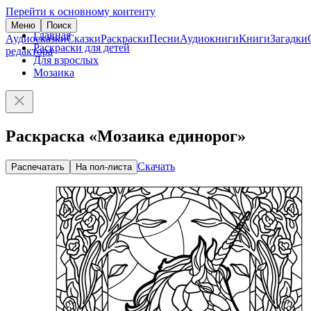
Перейти к основному контенту
Меню
Поиск
Главная
Аудиосказки
Сказки
Раскраски
Песни
Аудиокниги
Книги
Загадки
Раскраски для детей
редактора
Для взрослых
Мозаика
Раскраска «Мозаика единорог»
Скачать
Распечатать
На пол-листа