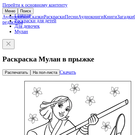
Перейти к основному контенту
Меню
Поиск
Главная
Аудиосказки
Сказки
Раскраски
Песни
Аудиокниги
Книги
Загадки
Раскраски для детей
редактора
Для девочек
Мулан
Раскраска Мулан в прыжке
Скачать
Распечатать
На пол-листа