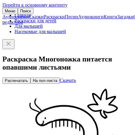
Перейти к основному контенту
Меню
Поиск
Главная
Аудиосказки
Сказки
Раскраски
Песни
Аудиокниги
Книги
Загадки
Раскраски для детей
редактора
Для малышей
Насекомые для малышей
Раскраска Многоножка питается
опавшими листьями
Скачать
Распечатать
На пол-листа