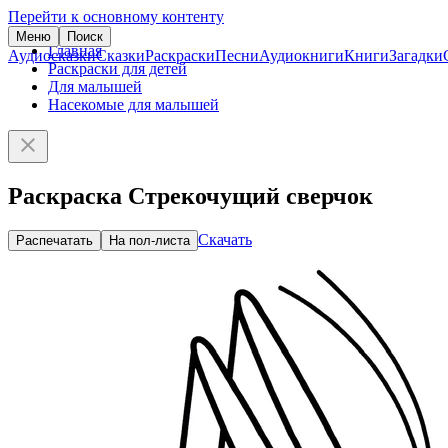
Перейти к основному контенту
Меню
Поиск
Главная
Аудиосказки
Сказки
Раскраски
Песни
Аудиокниги
Книги
Загадки
Раскраски для детей
Для малышей
Насекомые для малышей
Раскраска Стрекочущий сверчок
Скачать
Распечатать
На пол-листа