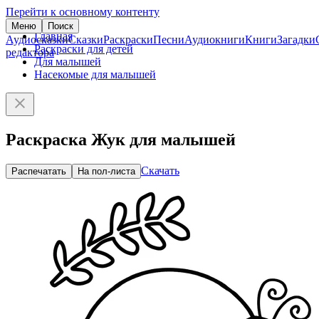
Перейти к основному контенту
Меню
Поиск
Главная
Аудиосказки
Сказки
Раскраски
Песни
Аудиокниги
Книги
Загадки
Раскраски для детей
редактора
Для малышей
Насекомые для малышей
Раскраска Жук для малышей
Скачать
Распечатать
На пол-листа