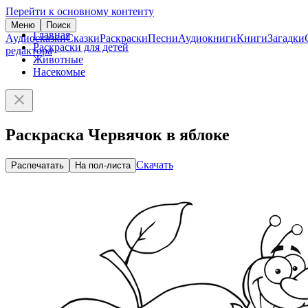
Перейти к основному контенту
Меню
Поиск
Главная
Аудиосказки
Сказки
Раскраски
Песни
Аудиокниги
Книги
Загадки
Раскраски для детей
редактора
Животные
Насекомые
Раскраска Червячок в яблоке
Скачать
Распечатать
На пол-листа