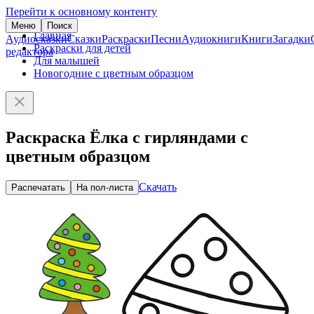
Перейти к основному контенту
Меню
Поиск
Главная
Аудиосказки
Сказки
Раскраски
Песни
Аудиокниги
Книги
Загадки
Раскраски для детей
редактора
Для малышей
Новогодние с цветным образцом
Раскраска Ёлка с гирляндами с
цветным образцом
Скачать
Распечатать
На пол-листа