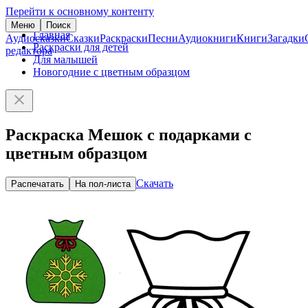
Перейти к основному контенту
Меню
Поиск
Главная
Аудиосказки
Сказки
Раскраски
Песни
Аудиокниги
Книги
Загадки
Раскраски для детей
редактора
Для малышей
Новогодние с цветным образцом
Раскраска Мешок с подарками с
цветным образцом
Скачать
Распечатать
На пол-листа