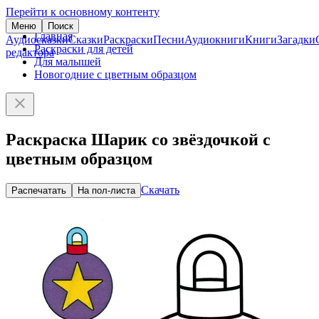
Перейти к основному контенту
Меню
Поиск
Главная
Аудиосказки
Сказки
Раскраски
Песни
Аудиокниги
Книги
Загадки
Раскраски для детей
редактора
Для малышей
Новогодние с цветным образцом
Раскраска Шарик со звёздочкой с
цветным образцом
Скачать
Распечатать
На пол-листа