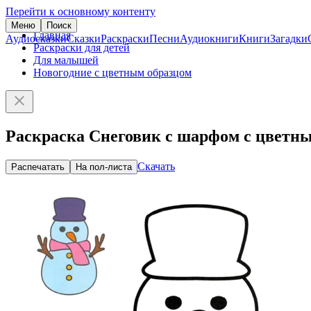
Перейти к основному контенту
Меню
Поиск
Главная
Аудиосказки
Сказки
Раскраски
Песни
Аудиокниги
Книги
Загадки
Раскраски для детей
Для малышей
Новогодние с цветным образцом
Раскраска Снеговик с шарфом с цветн
Скачать
Распечатать
На пол-листа