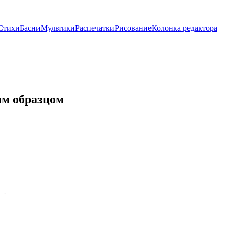
Стихи
Басни
Мультики
Распечатки
Рисование
Колонка редактора
ым образцом