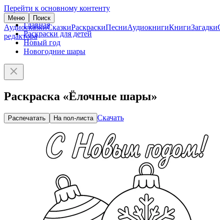
Перейти к основному контенту
Меню
Поиск
Главная
Аудиосказки
Сказки
Раскраски
Песни
Аудиокниги
Книги
Загадки
Раскраски для детей
редактора
Новый год
Новогодние шары
Раскраска «Ёлочные шары»
Скачать
Распечатать
На пол-листа