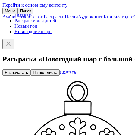
Перейти к основному контенту
Меню
Поиск
Главная
Аудиосказки
Сказки
Раскраски
Песни
Аудиокниги
Книги
Загадки
Раскраски для детей
Новый год
Новогодние шары
Раскраска «Новогодний шар с большой
Скачать
Распечатать
На пол-листа