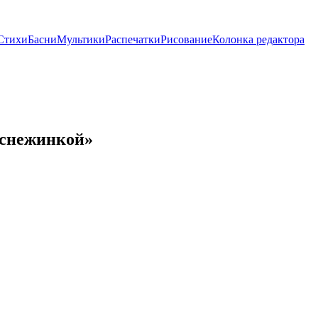
Стихи
Басни
Мультики
Распечатки
Рисование
Колонка редактора
 снежинкой»