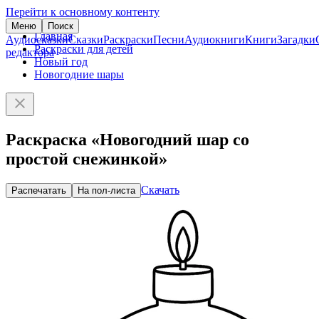
Перейти к основному контенту
Меню
Поиск
Главная
Аудиосказки
Сказки
Раскраски
Песни
Аудиокниги
Книги
Загадки
Раскраски для детей
редактора
Новый год
Новогодние шары
Раскраска «Новогодний шар со
простой снежинкой»
Скачать
Распечатать
На пол-листа