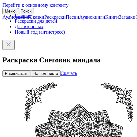
Перейти к основному контенту
Меню
Поиск
Главная
Аудиосказки
Сказки
Раскраски
Песни
Аудиокниги
Книги
Загадки
Раскраски для детей
Для взрослых
Новый год (антистресс)
Раскраска Снеговик мандала
Скачать
Распечатать
На пол-листа