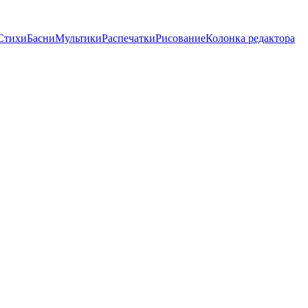
Стихи
Басни
Мультики
Распечатки
Рисование
Колонка редактора