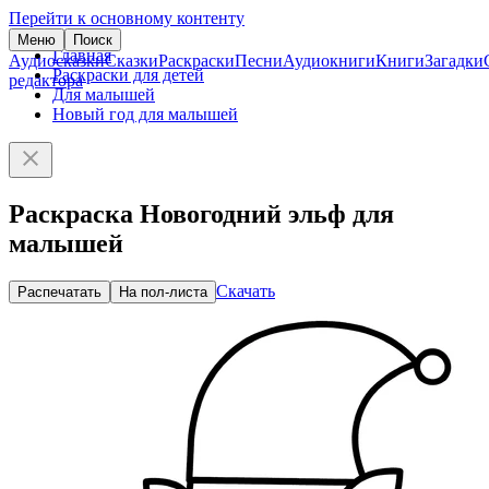
Перейти к основному контенту
Меню
Поиск
Главная
Аудиосказки
Сказки
Раскраски
Песни
Аудиокниги
Книги
Загадки
Раскраски для детей
редактора
Для малышей
Новый год для малышей
Раскраска Новогодний эльф для
малышей
Скачать
Распечатать
На пол-листа