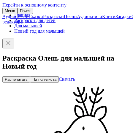
Перейти к основному контенту
Меню
Поиск
Главная
Аудиосказки
Сказки
Раскраски
Песни
Аудиокниги
Книги
Загадки
Раскраски для детей
редактора
Для малышей
Новый год для малышей
Раскраска Олень для малышей на
Новый год
Скачать
Распечатать
На пол-листа