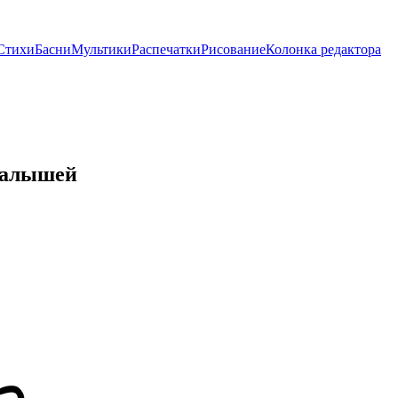
Стихи
Басни
Мультики
Распечатки
Рисование
Колонка редактора
малышей