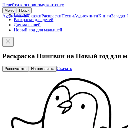
Перейти к основному контенту
Меню
Поиск
Главная
Аудиосказки
Сказки
Раскраски
Песни
Аудиокниги
Книги
Загадки
Раскраски для детей
Для малышей
Новый год для малышей
Раскраска Пингвин на Новый год для 
Скачать
Распечатать
На пол-листа