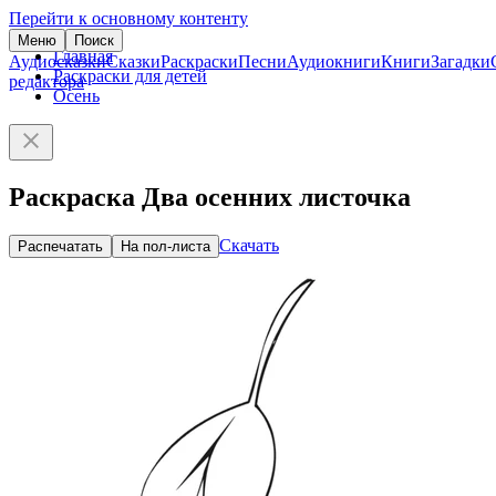
Перейти к основному контенту
Меню
Поиск
Главная
Аудиосказки
Сказки
Раскраски
Песни
Аудиокниги
Книги
Загадки
Раскраски для детей
редактора
Осень
Раскраска Два осенних листочка
Скачать
Распечатать
На пол-листа