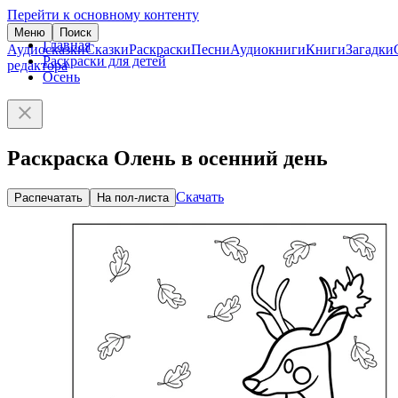
Перейти к основному контенту
Меню
Поиск
Главная
Аудиосказки
Сказки
Раскраски
Песни
Аудиокниги
Книги
Загадки
Раскраски для детей
редактора
Осень
Раскраска Олень в осенний день
Скачать
Распечатать
На пол-листа