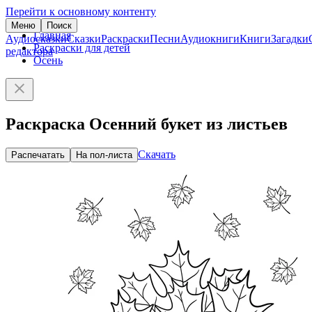
Перейти к основному контенту
Меню
Поиск
Главная
Аудиосказки
Сказки
Раскраски
Песни
Аудиокниги
Книги
Загадки
Раскраски для детей
редактора
Осень
Раскраска Осенний букет из листьев
Скачать
Распечатать
На пол-листа