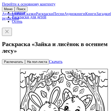
Перейти к основному контенту
Меню
Поиск
Главная
Аудиосказки
Сказки
Раскраски
Песни
Аудиокниги
Книги
Загадки
Раскраски для детей
редактора
Осень
Раскраска «Зайка и лисёнок в осеннем
лесу»
Скачать
Распечатать
На пол-листа