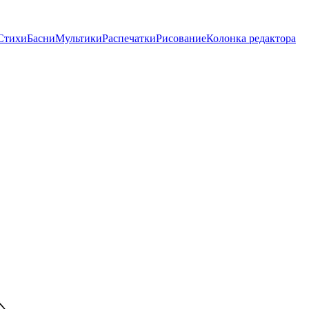
Стихи
Басни
Мультики
Распечатки
Рисование
Колонка редактора