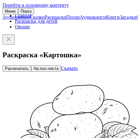
Перейти к основному контенту
Меню
Поиск
Главная
Аудиосказки
Сказки
Раскраски
Песни
Аудиокниги
Книги
Загадки
Раскраски для детей
Овощи
Раскраска «Картошка»
Скачать
Распечатать
На пол-листа