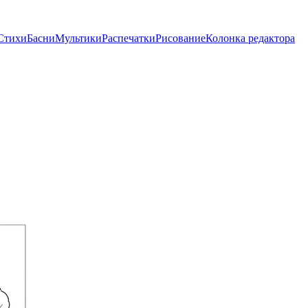
Стихи
Басни
Мультики
Распечатки
Рисование
Колонка редактора