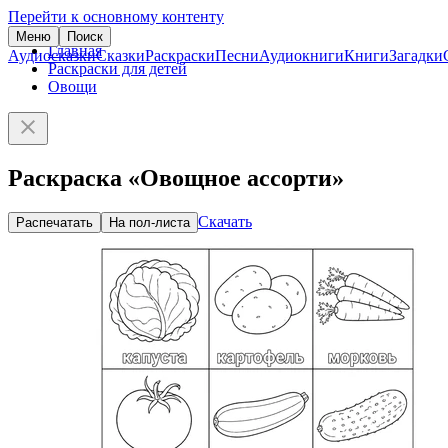
Перейти к основному контенту
Меню
Поиск
Главная
Аудиосказки
Сказки
Раскраски
Песни
Аудиокниги
Книги
Загадки
Раскраски для детей
Овощи
Раскраска «Овощное ассорти»
Скачать
Распечатать
На пол-листа