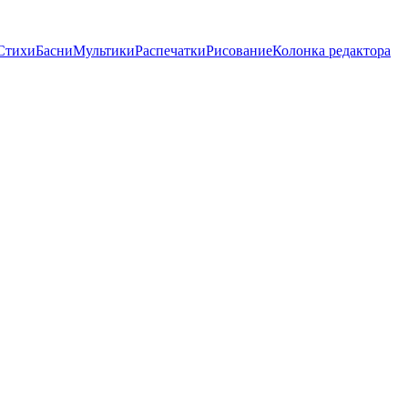
Стихи
Басни
Мультики
Распечатки
Рисование
Колонка редактора