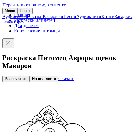
Перейти к основному контенту
Меню
Поиск
Главная
Аудиосказки
Сказки
Раскраски
Песни
Аудиокниги
Книги
Загадки
Раскраски для детей
редактора
Для девочек
Королевские питомцы
Раскраска Питомец Авроры щенок
Макарон
Скачать
Распечатать
На пол-листа