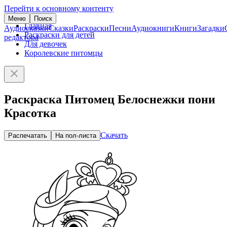
Перейти к основному контенту
Меню
Поиск
Главная
Аудиосказки
Сказки
Раскраски
Песни
Аудиокниги
Книги
Загадки
Раскраски для детей
редактора
Для девочек
Королевские питомцы
Раскраска Питомец Белоснежки пони
Красотка
Скачать
Распечатать
На пол-листа