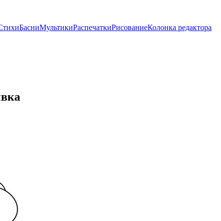
Стихи
Басни
Мультики
Распечатки
Рисование
Колонка редактора
ивка