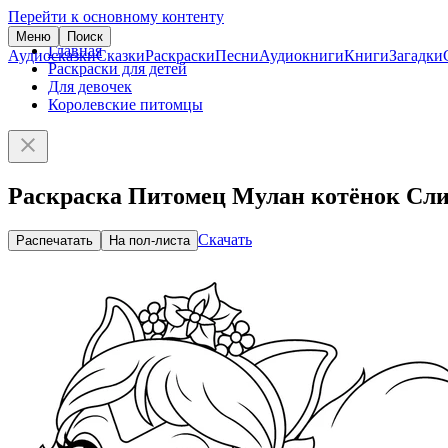
Перейти к основному контенту
Меню
Поиск
Главная
Аудиосказки
Сказки
Раскраски
Песни
Аудиокниги
Книги
Загадки
Раскраски для детей
Для девочек
Королевские питомцы
Раскраска Питомец Мулан котёнок Сл
Скачать
Распечатать
На пол-листа