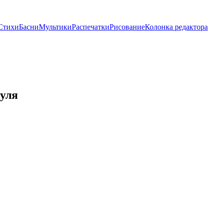
Стихи
Басни
Мультики
Распечатки
Рисование
Колонка редактора
уля