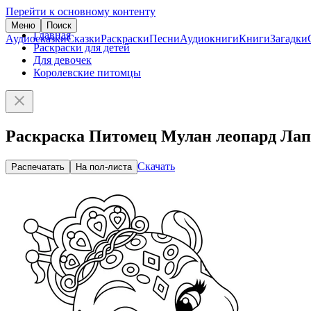
Перейти к основному контенту
Меню
Поиск
Главная
Аудиосказки
Сказки
Раскраски
Песни
Аудиокниги
Книги
Загадки
Раскраски для детей
Для девочек
Королевские питомцы
Раскраска Питомец Мулан леопард Лап
Скачать
Распечатать
На пол-листа