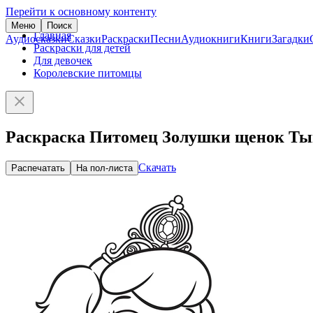
Перейти к основному контенту
Меню
Поиск
Главная
Аудиосказки
Сказки
Раскраски
Песни
Аудиокниги
Книги
Загадки
Раскраски для детей
Для девочек
Королевские питомцы
Раскраска Питомец Золушки щенок Ты
Скачать
Распечатать
На пол-листа