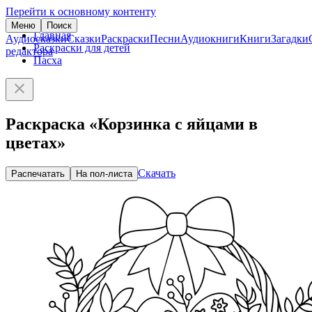
Перейти к основному контенту
Меню
Поиск
Главная
Аудиосказки
Сказки
Раскраски
Песни
Аудиокниги
Книги
Загадки
Раскраски для детей
редактора
Пасха
Раскраска «Корзинка с яйцами в
цветах»
Скачать
Распечатать
На пол-листа