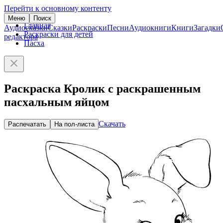
Перейти к основному контенту
Меню
Поиск
Главная
Аудиосказки
Сказки
Раскраски
Песни
Аудиокниги
Книги
Загадки
Раскраски для детей
редактора
Пасха
Раскраска Кролик с раскрашенным
пасхальным яйцом
Скачать
Распечатать
На пол-листа