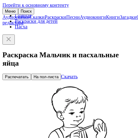
Перейти к основному контенту
Меню
Поиск
Главная
Аудиосказки
Сказки
Раскраски
Песни
Аудиокниги
Книги
Загадки
Раскраски для детей
редактора
Пасха
Раскраска Мальчик и пасхальные
яйца
Скачать
Распечатать
На пол-листа