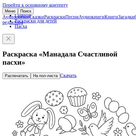
Перейти к основному контенту
Меню
Поиск
Главная
Аудиосказки
Сказки
Раскраски
Песни
Аудиокниги
Книги
Загадки
Раскраски для детей
редактора
Пасха
Раскраска «Манадала Счастливой
пасхи»
Скачать
Распечатать
На пол-листа