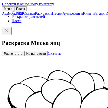
Перейти к основному контенту
Меню
Поиск
Главная
Аудиосказки
Сказки
Раскраски
Песни
Аудиокниги
Книги
Загадки
Раскраски для детей
Пасха
Раскраска Миска яиц
Скачать
Распечатать
На пол-листа