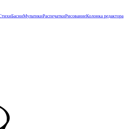
Стихи
Басни
Мультики
Распечатки
Рисование
Колонка редактора