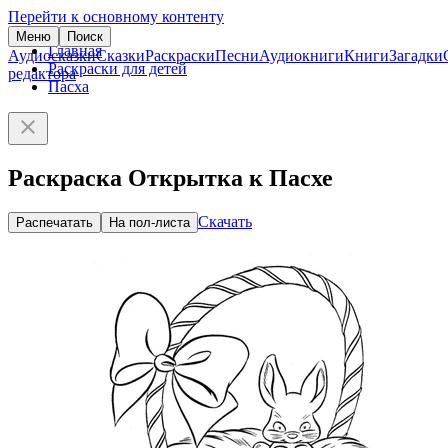
Перейти к основному контенту
Меню
Поиск
Главная
Аудиосказки
Сказки
Раскраски
Песни
Аудиокниги
Книги
Загадки
Раскраски для детей
редактора
Пасха
Раскраска Открытка к Пасхе
Скачать
Распечатать
На пол-листа