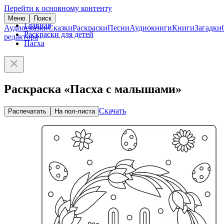
Перейти к основному контенту
Меню
Поиск
Главная
Аудиосказки
Сказки
Раскраски
Песни
Аудиокниги
Книги
Загадки
Раскраски для детей
редактора
Пасха
Раскраска «Пасха с малышами»
Скачать
Распечатать
На пол-листа