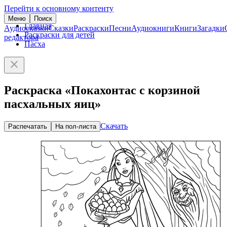
Перейти к основному контенту
Меню
Поиск
Главная
Аудиосказки
Сказки
Раскраски
Песни
Аудиокниги
Книги
Загадки
Раскраски для детей
редактора
Пасха
Раскраска «Покахонтас с корзиной
пасхальных яиц»
Скачать
Распечатать
На пол-листа