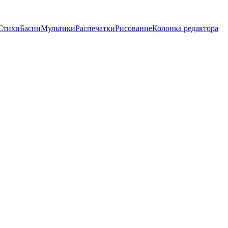
Стихи
Басни
Мультики
Распечатки
Рисование
Колонка редактора