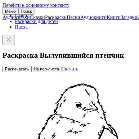
Перейти к основному контенту
Меню
Поиск
Главная
Аудиосказки
Сказки
Раскраски
Песни
Аудиокниги
Книги
Загадки
Раскраски для детей
Пасха
Раскраска Вылупившийся птенчик
Скачать
Распечатать
На пол-листа