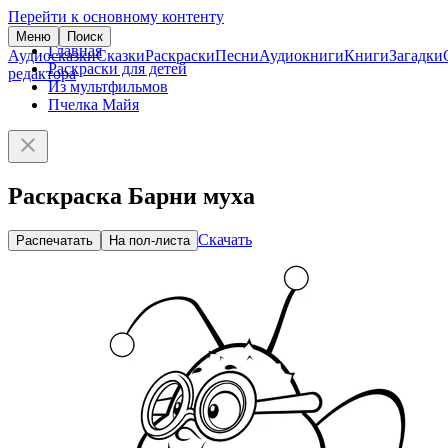
Перейти к основному контенту
Меню
Поиск
Главная
Аудиосказки
Сказки
Раскраски
Песни
Аудиокниги
Книги
Загадки
Раскраски для детей
редактора
Из мультфильмов
Пчелка Майя
Раскраска Барни муха
Скачать
Распечатать
На пол-листа