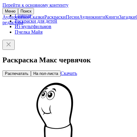
Перейти к основному контенту
Меню
Поиск
Главная
Аудиосказки
Сказки
Раскраски
Песни
Аудиокниги
Книги
Загадки
Раскраски для детей
редактора
Из мультфильмов
Пчелка Майя
Раскраска Макс червячок
Скачать
Распечатать
На пол-листа