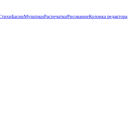
Стихи
Басни
Мультики
Распечатки
Рисование
Колонка редактора