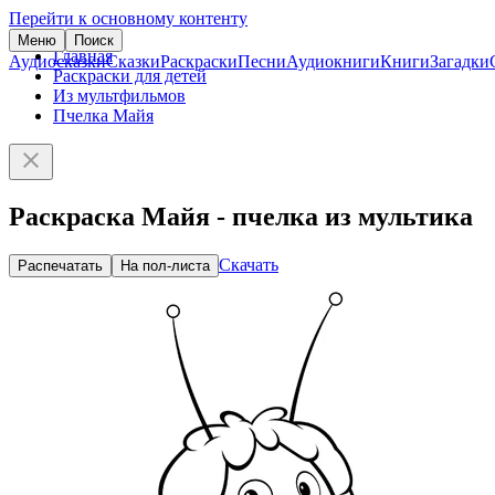
Перейти к основному контенту
Меню
Поиск
Главная
Аудиосказки
Сказки
Раскраски
Песни
Аудиокниги
Книги
Загадки
Раскраски для детей
Из мультфильмов
Пчелка Майя
Раскраска Майя - пчелка из мультика
Скачать
Распечатать
На пол-листа