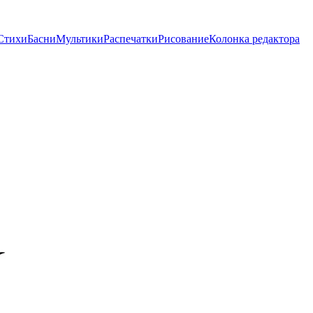
Стихи
Басни
Мультики
Распечатки
Рисование
Колонка редактора