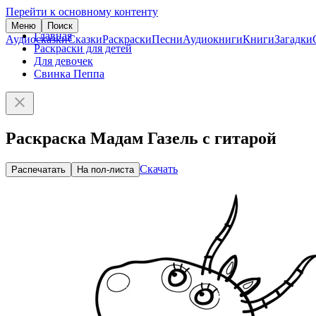
Перейти к основному контенту
Меню
Поиск
Главная
Аудиосказки
Сказки
Раскраски
Песни
Аудиокниги
Книги
Загадки
Раскраски для детей
Для девочек
Свинка Пеппа
Раскраска Мадам Газель с гитарой
Скачать
Распечатать
На пол-листа