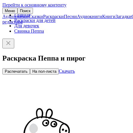
Перейти к основному контенту
Меню
Поиск
Главная
Аудиосказки
Сказки
Раскраски
Песни
Аудиокниги
Книги
Загадки
Раскраски для детей
редактора
Для девочек
Свинка Пеппа
Раскраска Пеппа и пирог
Скачать
Распечатать
На пол-листа