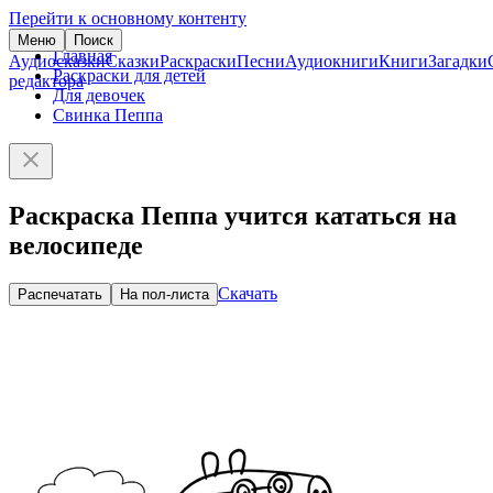
Перейти к основному контенту
Меню
Поиск
Главная
Аудиосказки
Сказки
Раскраски
Песни
Аудиокниги
Книги
Загадки
Раскраски для детей
редактора
Для девочек
Свинка Пеппа
Раскраска Пеппа учится кататься на
велосипеде
Скачать
Распечатать
На пол-листа