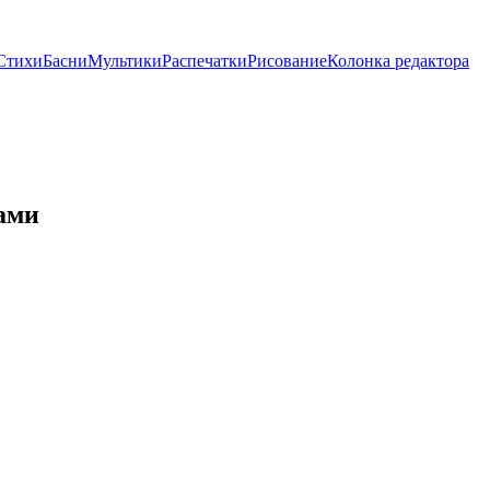
Стихи
Басни
Мультики
Распечатки
Рисование
Колонка редактора
ами