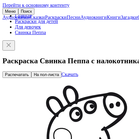
Перейти к основному контенту
Меню
Поиск
Главная
Аудиосказки
Сказки
Раскраски
Песни
Аудиокниги
Книги
Загадки
Раскраски для детей
Для девочек
Свинка Пеппа
Раскраска Свинка Пеппа с налокотник
Скачать
Распечатать
На пол-листа