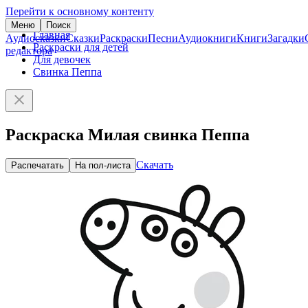
Перейти к основному контенту
Меню
Поиск
Главная
Аудиосказки
Сказки
Раскраски
Песни
Аудиокниги
Книги
Загадки
Раскраски для детей
редактора
Для девочек
Свинка Пеппа
Раскраска Милая свинка Пеппа
Скачать
Распечатать
На пол-листа