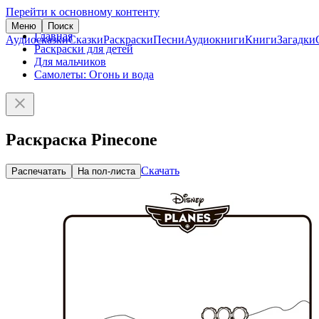
Перейти к основному контенту
Меню
Поиск
Главная
Аудиосказки
Сказки
Раскраски
Песни
Аудиокниги
Книги
Загадки
Раскраски для детей
Для мальчиков
Самолеты: Огонь и вода
Раскраска Pinecone
Скачать
Распечатать
На пол-листа