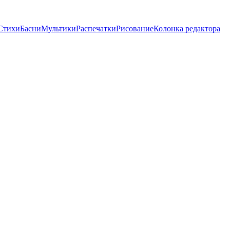
Стихи
Басни
Мультики
Распечатки
Рисование
Колонка редактора